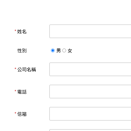
*
姓名
性別
男
女
*
公司名稱
*
電話
*
信箱