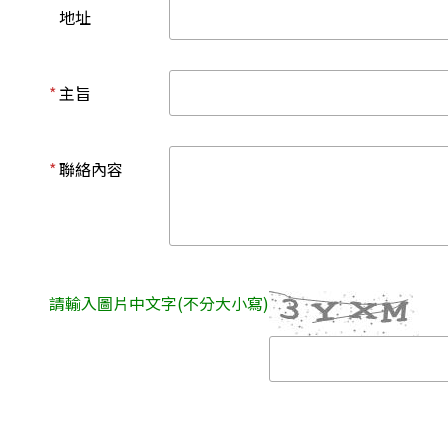
地址
*
主旨
*
聯絡內容
請輸入圖片中文字(不分大小寫)