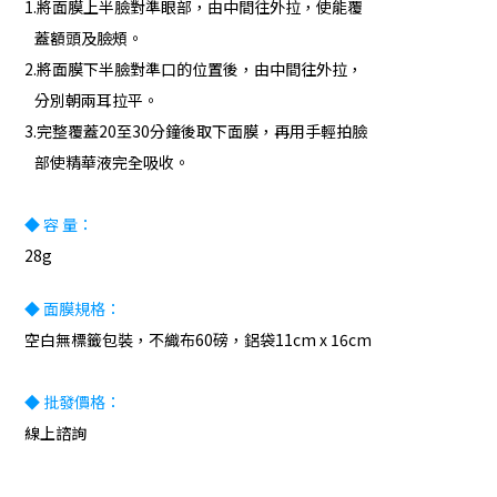
1.將面膜上半臉對準眼部，由中間往外拉，使能覆
蓋額頭及臉頰。
2.將面膜下半臉對準口的位置後，由中間往外拉，
分別朝兩耳拉平。
3.完整覆蓋20至30分鐘後取下面膜，再用手輕拍臉
部使精華液完全吸收。
◆ 容 量：
28g
◆ 面膜規格：
空白無標籤包裝，不織布60磅，鋁袋11cm x 16cm
◆ 批發價格：
線上諮詢