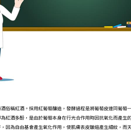
萄酒俗稱紅酒。採用紅葡萄釀造，發酵過程是將葡萄皮連同葡萄
即為紅酒多酚，是由於葡萄本身在行光合作用時因抗氧化而產生
害，因為自由基會產生氧化作用，使肌膚表皮皺縮產生細紋，而