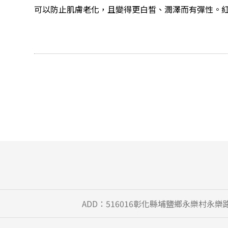
可以防止肌膚老化，且變得更白皙、潤澤而有彈性。
ADD：516016彰化縣埔鹽鄉永樂村永樂路