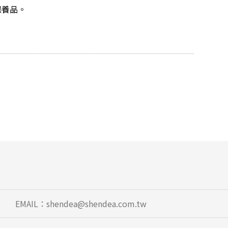
保養品。
EMAIL：
shendea@shendea.com.tw