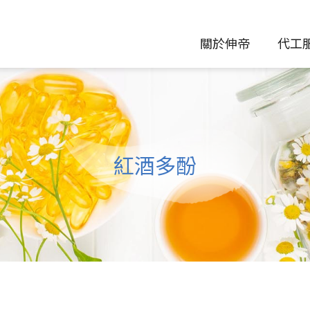
關於伸帝
代工
紅酒多酚